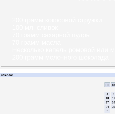
200 грамм кокосовой стружки
100 мл. сливок
70 грамм сахарной пудры
70 грамм масла
Несколько капель ромовой или 
200 грамм молочного шоколада
Calendar
Пн
Вт
3
4
10
11
17
18
24
25
31