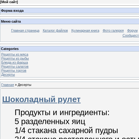
[
Мой сайт
]
Форма входа
Меню сайта
Главная страница
Каталог файлов
Кулинарная книга
Фото галерея
Форум
Сообществ
Categories
Рецепты из мяса
Рецепты из рыбы
Блюда из фарша
Рецепты салатов
Рецепты тортов
Десерты
Главная
»
Десерты
Шоколадный рулет
Продукты и ингредиенты:
5 разделенных яиц
1/4 стакана сахарной пудры