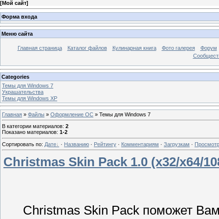
[
Мой сайт
]
Форма входа
Меню сайта
Главная страница
Каталог файлов
Кулинарная книга
Фото галерея
Форум
Сообществ
Categories
Темы для Windows 7
Украшательства
Темы для Windows XP
Главная
»
Файлы
»
Оформление ОС
» Темы для Windows 7
В категории материалов
:
2
Показано материалов
:
1-2
Сортировать по
:
Дате
·
Названию
·
Рейтингу
·
Комментариям
·
Загрузкам
·
Просмот
Christmas Skin Pack 1.0 (x32/x64/1
Christmas Skin Pack поможет Ва