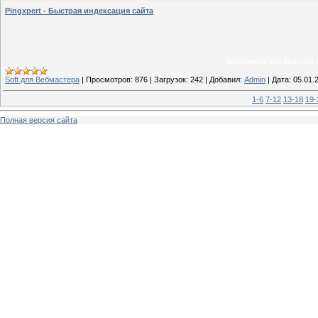
Pingxpert - Быстрая индексация сайта
программа для быстрой 
Soft для Вебмастера
|
Просмотров:
876
|
Загрузок:
242
|
Добавил:
Admin
|
Дата:
05.01.
1-6
7-12
13-18
19-
Полная версия сайта