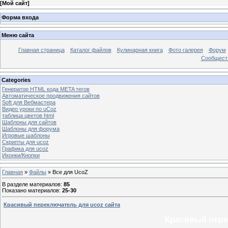
[
Мой сайт
]
Форма входа
Меню сайта
Главная страница
Каталог файлов
Кулинарная книга
Фото галерея
Форум
Сообществ
Categories
Генератор HTML кода META тегов
Автоматическое продвижения сайтов
Soft для Вебмастера
Видео уроки по uCoz
таблица цветов html
Шаблоны для сайтов
Шаблоны для форума
Игровые шаблоны
Скрипты для ucoz
Графика для ucoz
Иконки/Кнопки
Главная
»
Файлы
» Все для UcoZ
В разделе материалов
:
85
Показано материалов
:
25-30
Красивый переключатель для ucoz сайта
Красивый пере