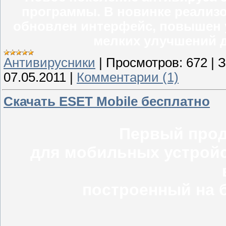
программы. В новинке реализ
обновлен интерфейс, повышен у
мелких улучшений д
Антивирусники
|
Просмотров:
672
|
З
07.05.2011
|
Комментарии (1)
Скачать ESET Mobile бесплатно
Первый прод
для мобильных устройст
построенный на б