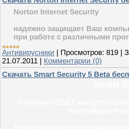
Norton Internet Security
надежно защищает Ваш компь
при работе с различными про
Антивирусники
|
Просмотров:
819
|
З
21.07.2011
|
Комментарии (0)
Скачать Smart Security 5 Beta бес
Smart S
Компания ESET выпустила бе
популярного ан
Новое поколение антивируса 