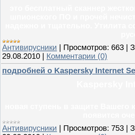
это бесплатный сканнер жестко
шпионского ПО и прочей нечист
надежно и тщательно. Утилита с
рус
Антивирусники
|
Просмотров:
663
|
З
29.08.2010
|
Комментарии (0)
подробней о Kaspersky Internet Se
Kaspersky Int
новая ступень в защите Вашего 
появится оче
Антивирусники
|
Просмотров:
753
|
З