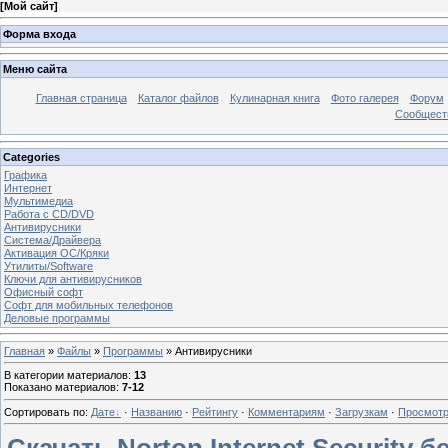
[
Мой сайт
]
Форма входа
Меню сайта
Главная страница
Каталог файлов
Кулинарная книга
Фото галерея
Форум
Сообществ
Categories
Графика
Интернет
Мультимедиа
Работа с CD/DVD
Антивирусники
Система/Драйвера
Активация ОС/Кряки
Утилиты/Software
Ключи для антивирусников
Офисный софт
Софт для мобильных телефонов
Деловые программы
Главная
»
Файлы
»
Программы
» Антивирусники
В категории материалов
:
13
Показано материалов
:
7-12
Сортировать по
:
Дате
·
Названию
·
Рейтингу
·
Комментариям
·
Загрузкам
·
Просмот
Скачать Norton Internet Security 